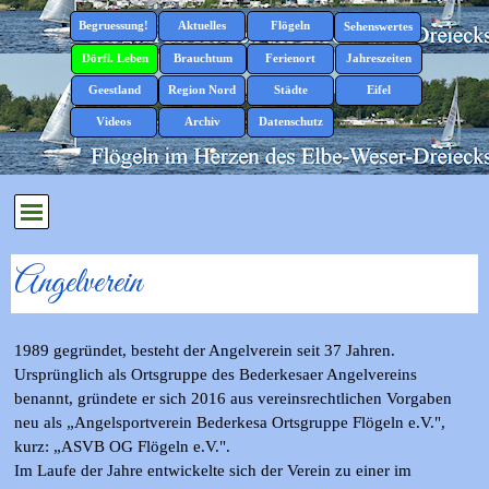
Direkt zum Seiteninhalt
Menü überspringen
Begruessung!
Aktuelles
Flögeln
▼
▼
Sehenswertes
▼
Dörfl. Leben
Brauchtum
Ferienort
Jahreszeiten
▼
▼
▼
▼
Geestland
Region Nord
Städte
Eifel
▼
▼
▼
▼
Videos
Archiv
Datenschutz
▼
Menü überspringen
Angelverein
1989 gegründet, besteht der Angelverein seit 37 Jahren.
Ursprünglich als Ortsgruppe des Bederkesaer Angelvereins
benannt, gründete er sich 2016 aus vereinsrechtlichen Vorgaben
neu als „Angelsportverein Bederkesa Ortsgruppe Flögeln e.V.",
kurz: „ASVB OG Flögeln e.V.".
Im Laufe der Jahre entwickelte sich der Verein zu einer im