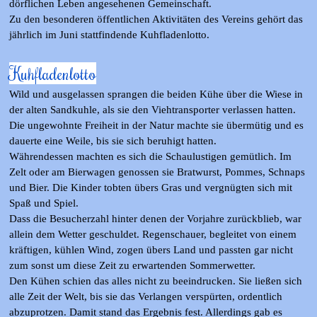
dörflichen Leben angesehenen Gemeinschaft.
Zu den besonderen öffentlichen Aktivitäten des Vereins gehört das
jährlich im Juni stattfindende Kuhfladenlotto.
Kuhfladenlotto
Wild und ausgelassen sprangen die beiden Kühe über die Wiese in
der alten Sandkuhle, als sie den Viehtransporter verlassen hatten.
Die ungewohnte Freiheit in der Natur machte sie übermütig und es
dauerte eine Weile, bis sie sich beruhigt hatten.
Währendessen machten es sich die Schaulustigen gemütlich. Im
Zelt oder am Bierwagen genossen sie Bratwurst, Pommes, Schnaps
und Bier. Die Kinder tobten übers Gras und vergnügten sich mit
Spaß und Spiel.
Dass die Besucherzahl hinter denen der Vorjahre zurückblieb, war
allein dem Wetter geschuldet. Regenschauer, begleitet von einem
kräftigen, kühlen Wind, zogen übers Land und passten gar nicht
zum sonst um diese Zeit zu erwartenden Sommerwetter.
Den Kühen schien das alles nicht zu beeindrucken. Sie ließen sich
alle Zeit der Welt, bis sie das Verlangen verspürten, ordentlich
abzuprotzen. Damit stand das Ergebnis fest. Allerdings gab es