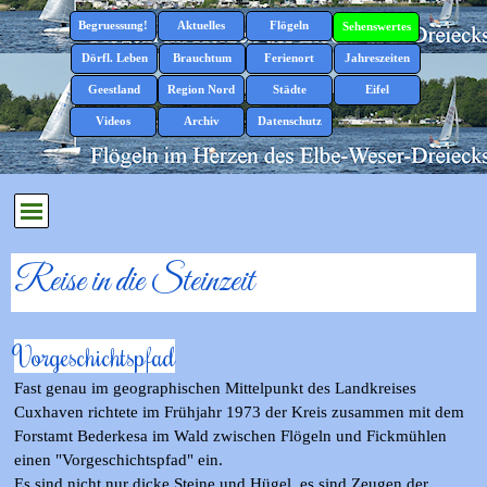
Direkt zum Seiteninhalt
Menü überspringen
Begruessung!
Aktuelles
Flögeln
▼
▼
Sehenswertes
▼
Dörfl. Leben
Brauchtum
Ferienort
Jahreszeiten
▼
▼
▼
▼
Geestland
Region Nord
Städte
Eifel
▼
▼
▼
▼
Videos
Archiv
Datenschutz
▼
Menü überspringen
Reise in die Steinzeit
Vorgeschichtspfad
Fast genau im geographischen Mittelpunkt des Landkreises
Cuxhaven richtete
im Frühjahr 1973
der K
reis
zusammen mit dem
Forstamt Bederkesa
im Wald
zwischen Flögeln und Fickmühlen
einen "Vorgeschichtspfad" ein.
Es sind nicht nur dicke Steine und Hügel, es sind Zeugen der