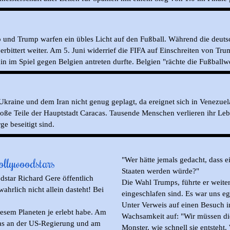
no und Trump warfen ein übles Licht auf den Fußball.
Während die deuts
erbittert weiter. Am 5. Juni widerrief die FIFA auf Einschreiten von Tru
hin im Spiel gegen Belgien antreten durfte. Belgien "rächte die Fußball
Ukraine und dem Iran nicht genug geplagt, da ereignet sich in Venezuel
große Teile der Hauptstadt Caracas. Tausende Menschen verlieren ihr Leb
e beseitigt sind.
llywoodstars
"Wer hätte jemals gedacht, dass ei
Staaten werden würde?"
star Richard Gere öffentlich
Die Wahl Trumps, führte er weiter
ahrlich nicht allein dasteht! Bei
eingeschlafen sind. Es war uns eg
Unter Verweis auf einen Besuch i
esem Planeten je erlebt habe. Am
Wachsamkeit auf: "Wir müssen die
 was an der US-Regierung und am
Monster, wie schnell sie entsteh