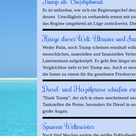
Trump als "Chefdiplomat"
Es ist unfassbar, wie sich ein Regierungschef der
dessen Unwilligkeit zu verhandeln erneut mit to
das Regime umgehend als Lüge zurückweist. Die 
Kriege dieser Welt: Ukraine und Ira
Weder Putin, noch Trump scheinen ernsthaft will
menschlichen, materiellen und finanziellen Verlu
Laternenmast aufgeknöpft. Es geht ihm längst ni
Vergleichbar sieht es bei Trump aus. Auch er mu
die Iraner zu einem für ihn genehmen Friedenve
Diesel- und Heizölpreise schießen er
"Dank Trump", der sich in einen anscheinend unau
Tankstellen die Preise, besonders für Diesel in 
große Augen.
Spanien Weltmeister
Nach fünf Wochen endete die größte Fußballweltm