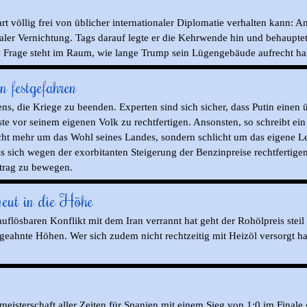
art
völlig frei von
üblicher
internationaler
Diplomatie
verhalten kann: A
taler Vernichtung. Tags darauf legte er die Kehrwende hin und behaupt
Frage steht im Raum, wie lange Trump sein Lügengebäude aufrecht halt
n festgefahren
ens, die Kriege zu beenden. Experten sind sich sicher, dass Putin eine
ste vor seinem eigenen Volk zu rechtfertigen. Ansonsten, so schreibt ei
cht mehr um das Wohl seines Landes, sondern schlicht um das eigene Le
ss sich wegen der exorbitanten Steigerung der Benzinpreise rechtferti
rtrag zu bewegen.
neut in die Höhe
flösbaren Konflikt mit dem Iran verrannt hat geht der Rohölpreis steil 
ungeahnte Höhen. Wer sich zudem nicht rechtzeitig mit Heizöl versorgt 
eisterschaft aller Zeiten für Spanien mit einem Sieg von 1:0 im Finale