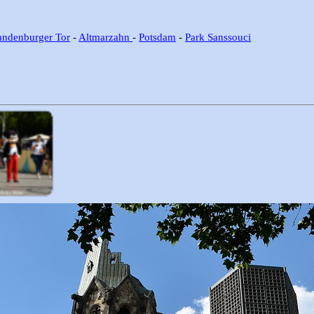
ndenburger Tor
-
Altmarzahn
-
Potsdam
-
Park Sanssouci