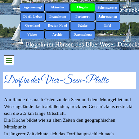
Direkt zum Seiteninhalt
Menü überspringen
Begruessung!
Aktuelles
Flögeln
▼
▼
Sehenswertes
▼
Dörfl. Leben
Brauchtum
Ferienort
Jahreszeiten
▼
▼
▼
▼
Geestland
Region Nord
Städte
Eifel
▼
▼
▼
▼
Videos
Archiv
Datenschutz
▼
Menü überspringen
Dorf in der Vier-Seen-Platte
Am Rande des nach Osten zu den Seen und dem Moorgebiet und
Wiesengelände flach abfallenden, trocknen Geestrückens erstreckt
sich die 2,5 km lange Ortschaft.
Die Kirche bildet wie zu alten Zeiten den geographischen
Mittelpunkt.
In jüngerer Zeit dehnte sich das Dorf hauptsächlich nach