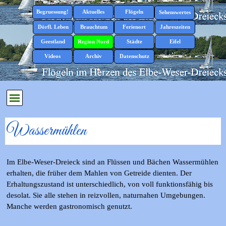
Direkt zum Seiteninhalt
Menü überspringen
Begruessung!
Aktuelles
Flögeln
▼
▼
Sehenswertes
▼
Dörfl. Leben
Brauchtum
Ferienort
Jahreszeiten
▼
▼
▼
▼
Geestland
Region Nord
Städte
Eifel
▼
▼
▼
▼
Videos
Archiv
Datenschutz
▼
Menü überspringen
Wassermühlen
Im Elbe-Weser-Dreieck sind an Flüssen und Bächen Wassermühlen
erhalten, die früher dem Mahlen von Getreide dienten. Der
Erhaltungszustand ist unterschiedlich, von voll funktionsfähig bis
desolat. Sie alle stehen in reizvollen, naturnahen Umgebungen.
Manche werden gastronomisch genutzt.