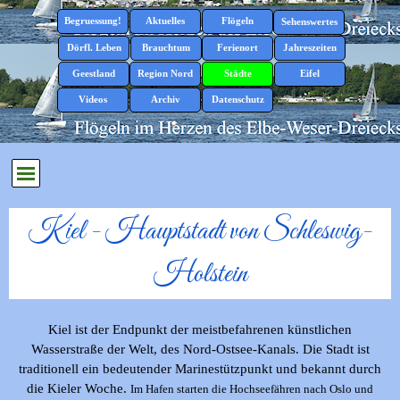
Direkt zum Seiteninhalt
Menü überspringen
Begruessung!
Aktuelles
Flögeln
▼
▼
Sehenswertes
▼
Dörfl. Leben
Brauchtum
Ferienort
Jahreszeiten
▼
▼
▼
▼
Geestland
Region Nord
Städte
Eifel
▼
▼
▼
▼
Videos
Archiv
Datenschutz
▼
Menü überspringen
Kiel - Hauptstadt von Schleswig-
Holstein
Kiel ist der Endpunkt der meistbefahrenen künstlichen
Wasserstraße der Welt, des Nord-Ostsee-Kanals. Die Stadt ist
traditionell ein bedeutender Marinestützpunkt und bekannt durch
die Kieler Woche.
Im Hafen starten die Hochseefähren nach Oslo und