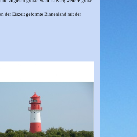
nd zugleich größte Stadt ist Kiel; weitere große
von der Eiszeit geformte Binnenland mit der