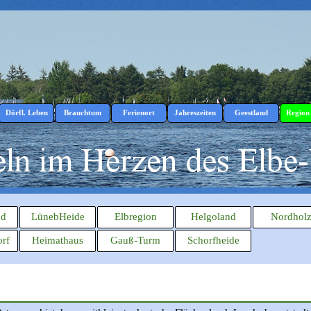
Menü überspringen
Dörfl. Leben
Brauchtum
Ferienort
Jahreszeiten
Geestland
Region
▼
▼
▼
▼
▼
▼
nd
LünebHeide
Elbregion
Helgoland
Nordhol
rf
Heimathaus
Gauß-Turm
Schorfheide