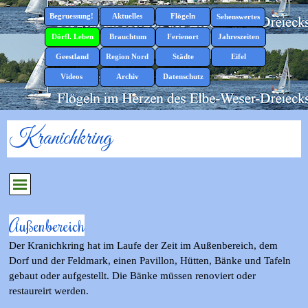
Direkt zum Seiteninhalt
Menü überspringen
Begruessung!
Aktuelles
Flögeln
▼
▼
Sehenswertes
▼
Dörfl. Leben
Brauchtum
Ferienort
Jahreszeiten
▼
▼
▼
▼
Geestland
Region Nord
Städte
Eifel
▼
▼
▼
▼
Videos
Archiv
Datenschutz
▼
Kranichkring
Menü überspringen
Außenbereich
Der Kranichkring hat im Laufe der Zeit im Außenbereich, dem
Dorf und der Feldmark, einen
Pavillon, Hütten, Bänke und Tafeln
gebaut oder aufgestellt. Die Bänke müssen renoviert oder
restaureirt werden.