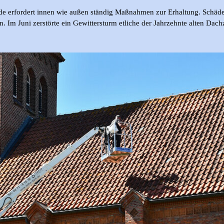
e erfordert innen wie außen ständig Maßnahmen zur Erhaltung. Schä
 Juni zerstörte ein Gewittersturm etliche der Jahrzehnte alten Dachzi