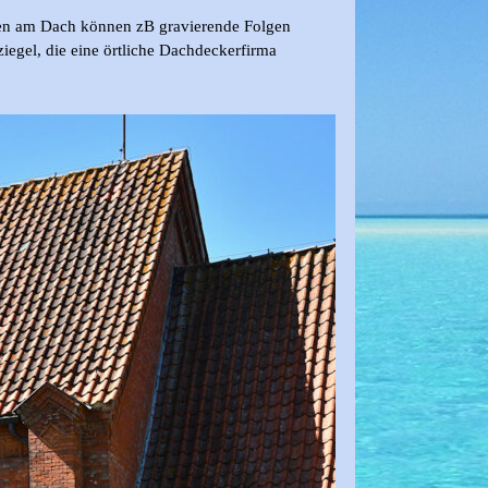
den am Dach können zB gravierende Folgen
egel, die eine örtliche Dachdeckerfirma