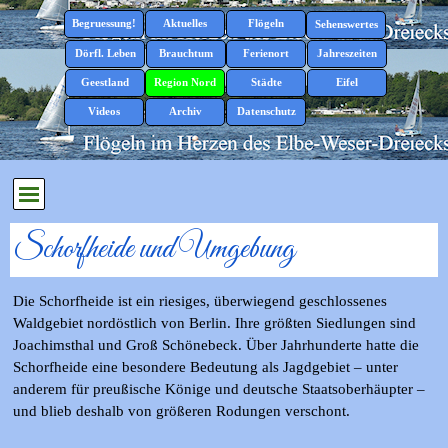
Direkt zum Seiteninhalt
Menü überspringen
Begruessung!
Aktuelles
Flögeln
▼
▼
Sehenswertes
▼
Dörfl. Leben
Brauchtum
Ferienort
Jahreszeiten
▼
▼
▼
▼
Geestland
Region Nord
Städte
Eifel
▼
▼
▼
▼
Videos
Archiv
Datenschutz
▼
Menü überspringen
Schorfheide und Umgebung
Die Schorfheide ist ein riesiges, überwiegend geschlossenes
Waldgebiet nordöstlich von Berlin. Ihre größten Siedlungen sind
Joachimsthal und Groß Schönebeck. Über Jahrhunderte hatte die
Schorfheide eine besondere Bedeutung als Jagdgebiet – unter
anderem für preußische Könige und deutsche Staatsoberhäupter –
und blieb deshalb von größeren Rodungen verschont.